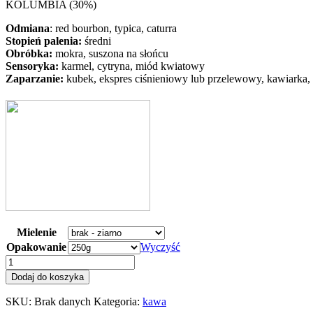
KOLUMBIA (30%)
Odmiana
: red bourbon, typica, caturra
Stopień palenia:
średni
Obróbka:
mokra, suszona na słońcu
Sensoryka:
karmel, cytryna, miód kwiatowy
Zaparzanie:
kubek, ekspres ciśnieniowy lub przelewowy, kawiarka, 
Mielenie
Opakowanie
Wyczyść
ilość
GOLD
Dodaj do koszyka
DROP
/
SKU:
Brak danych
Kategoria:
kawa
BLEND