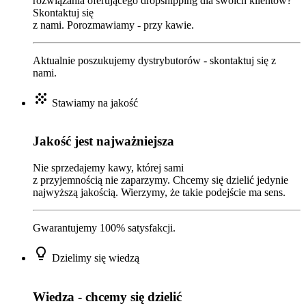
rozwiązania oferującego dropshipping dla swoich klientów?
Skontaktuj się
z nami. Porozmawiamy - przy kawie.
Aktualnie poszukujemy dystrybutorów - skontaktuj się z
nami.
grain
Stawiamy na jakość
Jakość jest najważniejsza
Nie sprzedajemy kawy, której sami
z przyjemnością nie zaparzymy. Chcemy się dzielić jedynie
najwyższą jakością. Wierzymy, że takie podejście ma sens.
Gwarantujemy 100% satysfakcji.
lightbulb_outline
Dzielimy się wiedzą
Wiedza - chcemy się dzielić